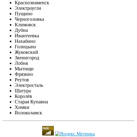
Краснознаменск
Электроугли
Пущино
Черноголовка
Климовск
Дубна
Ивантеевка
Нахабино
Голицыно
Жуковский
Звенигород
Лобня
Мытищи
Фрязино
Реутов
Электросталь
Шатура
Королёв
Старая Купавна
Химки
Волоколамск