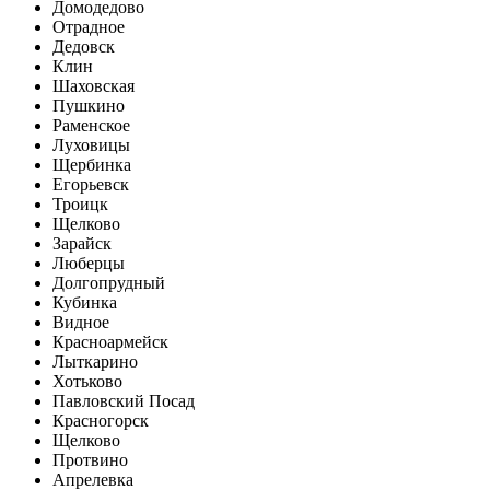
Домодедово
Отрадное
Дедовск
Клин
Шаховская
Пушкино
Раменское
Луховицы
Щербинка
Егорьевск
Троицк
Щелково
Зарайск
Люберцы
Долгопрудный
Кубинка
Видное
Красноармейск
Лыткарино
Хотьково
Павловский Посад
Красногорск
Щелково
Протвино
Апрелевка