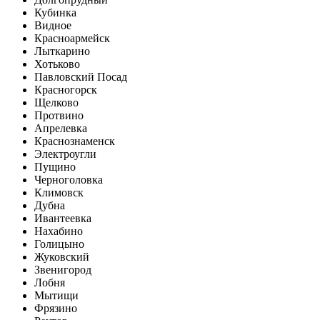
Кубинка
Видное
Красноармейск
Лыткарино
Хотьково
Павловский Посад
Красногорск
Щелково
Протвино
Апрелевка
Краснознаменск
Электроугли
Пущино
Черноголовка
Климовск
Дубна
Ивантеевка
Нахабино
Голицыно
Жуковский
Звенигород
Лобня
Мытищи
Фрязино