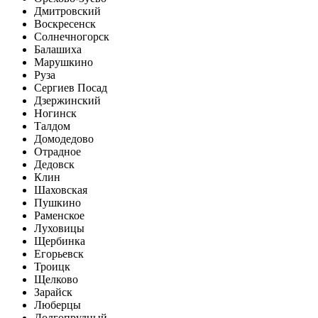
Дмитровский
Воскресенск
Солнечногорск
Балашиха
Марушкино
Руза
Сергиев Посад
Дзержинский
Ногинск
Талдом
Домодедово
Отрадное
Дедовск
Клин
Шаховская
Пушкино
Раменское
Луховицы
Щербинка
Егорьевск
Троицк
Щелково
Зарайск
Люберцы
Долгопрудный